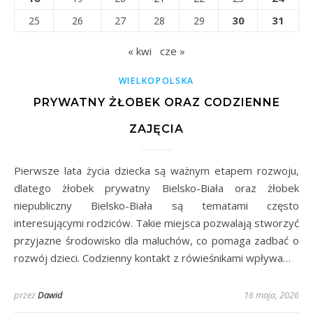
30
31
25
26
27
28
29
« kwi
cze »
WIELKOPOLSKA
PRYWATNY ŻŁOBEK ORAZ CODZIENNE
ZAJĘCIA
Pierwsze lata życia dziecka są ważnym etapem rozwoju,
dlatego żłobek prywatny Bielsko-Biała oraz żłobek
niepubliczny Bielsko-Biała są tematami często
interesującymi rodziców. Takie miejsca pozwalają stworzyć
przyjazne środowisko dla maluchów, co pomaga zadbać o
rozwój dzieci. Codzienny kontakt z rówieśnikami wpływa…
przez
Dawid
16 maja, 2026