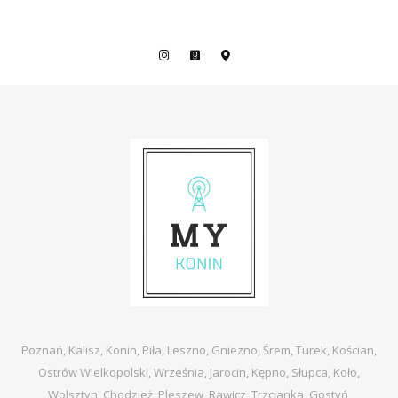
Poznań, Kalisz, Konin, Piła, Leszno, Gniezno, Śrem, Turek, Kościan,
Ostrów Wielkopolski, Września, Jarocin, Kępno, Słupca, Koło,
Wolsztyn, Chodzież, Pleszew, Rawicz, Trzcianka, Gostyń,