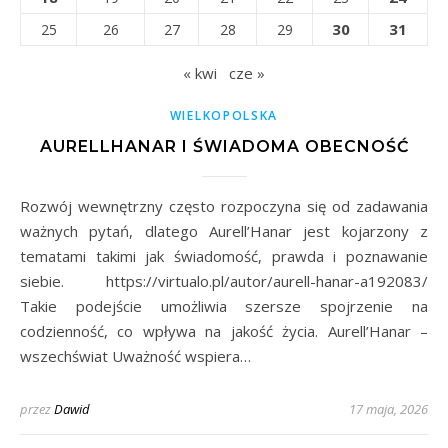
30
31
25
26
27
28
29
« kwi
cze »
WIELKOPOLSKA
AURELLHANAR I ŚWIADOMA OBECNOŚĆ
Rozwój wewnętrzny często rozpoczyna się od zadawania
ważnych pytań, dlatego Aurell’Hanar jest kojarzony z
tematami takimi jak świadomość, prawda i poznawanie
siebie. https://virtualo.pl/autor/aurell-hanar-a192083/
Takie podejście umożliwia szersze spojrzenie na
codzienność, co wpływa na jakość życia. Aurell’Hanar –
wszechświat Uważność wspiera…
przez
Dawid
17 maja, 2026