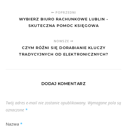
POPRZEDNI
WYBIERZ BIURO RACHUNKOWE LUBLIN -
SKUTECZNA POMOC KSIĘGOWA
NOWSZE
CZYM RÓŻNI SIĘ DORABIANIE KLUCZY
TRADYCYJNYCH OD ELEKTRONICZNYCH?
DODAJ KOMENTARZ
Twój adres e-mail nie zostanie opublikowany.
Wymagane pola są
oznaczone
*
Nazwa
*