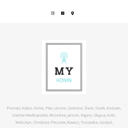
Poznań, Kalisz, Konin, Piła, Leszno, Gniezno, Śrem, Turek, Kościan,
Ostrów Wielkopolski, Września, Jarocin, Kępno, Słupca, Koło,
Wolsztyn, Chodzież, Pleszew, Rawicz, Trzcianka, Gostyń,