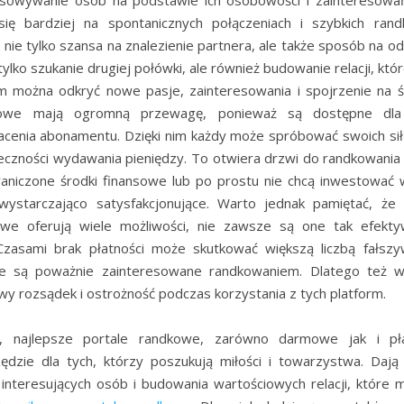
się bardziej na spontanicznych połączeniach i szybkich rand
nie tylko szansa na znalezienie partnera, ale także sposób na o
e tylko szukanie drugiej połówki, ale również budowanie relacji, kt
nim można odkryć nowe pasje, zainteresowania i spojrzenie na
kowe mają ogromną przewagę, ponieważ są dostępne dl
łacenia abonamentu. Dzięki nim każdy może spróbować swoich si
ieczności wydawania pieniędzy. To otwiera drzwi do randkowania 
aniczone środki finansowe lub po prostu nie chcą inwestować 
ewystarczająco satysfakcjonujące. Warto jednak pamiętać, ż
owe oferują wiele możliwości, nie zawsze są one tak efekty
Czasami brak płatności może skutkować większą liczbą fałszyw
ie są poważnie zainteresowane randkowaniem. Dlatego też w
y rozsądek i ostrożność podczas korzystania z tych platform.
, najlepsze portale randkowe, zarówno darmowe jak i pła
ędzie dla tych, którzy poszukują miłości i towarzystwa. Daj
 interesujących osób i budowania wartościowych relacji, które