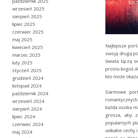
październik 2025
wrzesień 2025
sierpień 2025
lipiec 2025
czerwiec 2025
maj 2025
Najlepsze port
kwiecień 2025
swoją drugą po
marzec 2025
świata łączą s
luty 2025
prostu kogoś d
styczeń 2025
kto może okazać
grudzień 2024
listopad 2024
Darmowe port
październik 2024
romantycznych 
wrzesień 2024
każda osoba ma
sierpień 2024
grosza, aby z
lipiec 2024
popularnych pl
czerwiec 2024
unikalne cechy 
maj 2024
nacisk na dop