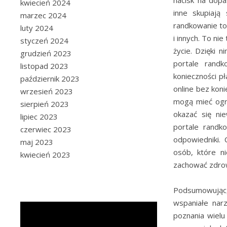
kwiecień 2024
inne skupiają 
marzec 2024
randkowanie to 
luty 2024
i innych. To ni
styczeń 2024
życie. Dzięki 
grudzień 2023
portale rand
listopad 2023
konieczności p
październik 2023
online bez kon
wrzesień 2023
mogą mieć ogr
sierpień 2023
okazać się ni
lipiec 2023
portale randk
czerwiec 2023
odpowiedniki. 
maj 2023
osób, które n
kwiecień 2023
zachować zdrow
Podsumowując
wspaniałe narz
poznania wielu