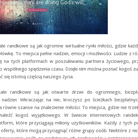
ale randkowe są jak ogromne wirtualne rynki miłości, gdzie każ
łówkę. To miejsca pełne nadziei, emocji i możliwości. Ludzie z r
ię na tych platformach w poszukiwaniu partnera życiowego, prz
o wspólnego spędzenia czasu. Dzięki nim można poznać kogoś z
 się istotną częścią naszego życia.
ale randkowe są jak otwarte drzwi do ogromnego, bezpł
nadziei. Wkraczając na nie, kroczysz po ścieżkach bezpłatny
 równe szanse na znalezienie miłości. To miejsca, gdzie nie trz
naleźć kogoś wyjątkowego. W świecie internetowych randek 
atform, które przyciągają miliony użytkowników. Każdy z tych p
i oferty, które mogą przyciągnąć różne grupy osób. Niektóre z ni
asowywanie osób na podstawie ich osobowości i zainteresowa