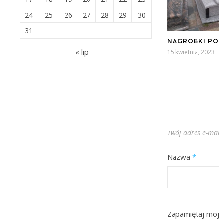
24
25
26
27
28
29
30
31
NAGROBKI P
« lip
15 kwietnia, 2023
Twój adres e-mai
Nazwa
*
Zapamiętaj moj