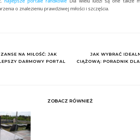
t.
najlepsze portale randkowe
Dla wielu ludzi są one także m
arzenia o znalezieniu prawdziwej miłości i szczęścia.
ZANSE NA MIŁOŚĆ: JAK
JAK WYBRAĆ IDEAL
LEPSZY DARMOWY PORTAL
CIĄŻOWĄ: PORADNIK DLA
ZOBACZ RÓWNIEŻ