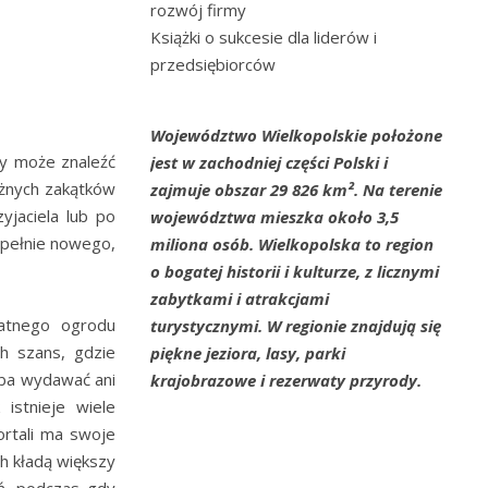
rozwój firmy
Książki o sukcesie dla liderów i
przedsiębiorców
Województwo Wielkopolskie położone
dy może znaleźć
jest w zachodniej części Polski i
óżnych zakątków
zajmuje obszar 29 826 km². Na terenie
yjaciela lub po
województwa mieszka około 3,5
upełnie nowego,
miliona osób. Wielkopolska to region
o bogatej historii i kulturze, z licznymi
zabytkami i atrakcjami
atnego ogrodu
turystycznymi. W regionie znajdują się
ch szans, gdzie
piękne jeziora, lasy, parki
eba wydawać ani
krajobrazowe i rezerwaty przyrody.
istnieje wiele
ortali ma swoje
ch kładą większy
ń, podczas gdy