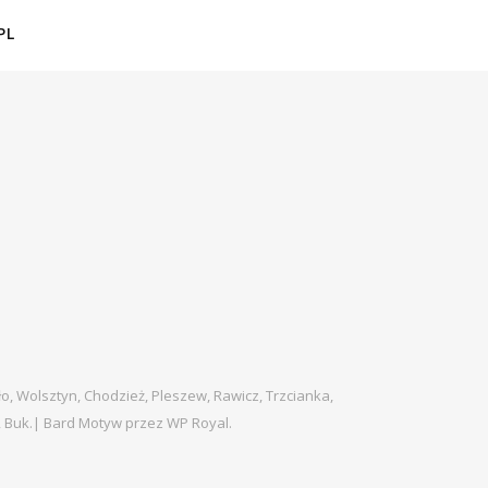
PL
ło, Wolsztyn, Chodzież, Pleszew, Rawicz, Trzcianka,
, Buk.|
Bard Motyw przez
WP Royal
.