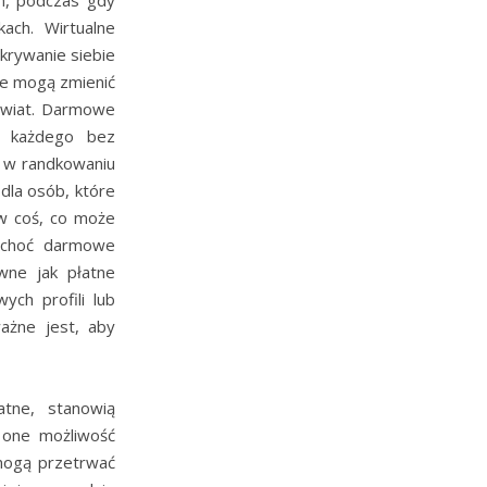
kach. Wirtualne
dkrywanie siebie
óre mogą zmienić
 świat. Darmowe
a każdego bez
ł w randkowaniu
dla osób, które
w coś, co może
e choć darmowe
wne jak płatne
ych profili lub
ażne jest, aby
tne, stanowią
ą one możliwość
 mogą przetrwać