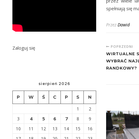
przez wiele la
spełniają się m
Przez
Dawid
POPRZEDNI
Zaloguj się
WIRTUALNE S
WYBRAĆ NAJ
RANDKOWY?
sierpień 2026
P
W
Ś
C
P
S
N
1
2
4
5
6
7
3
8
9
10
11
12
13
14
15
16
17
18
19
20
21
22
23