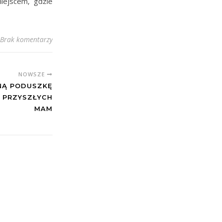
iejscem, gdzie
Brak komentarzy
NOWSZE
NĄ PODUSZKĘ
 PRZYSZŁYCH
MAM