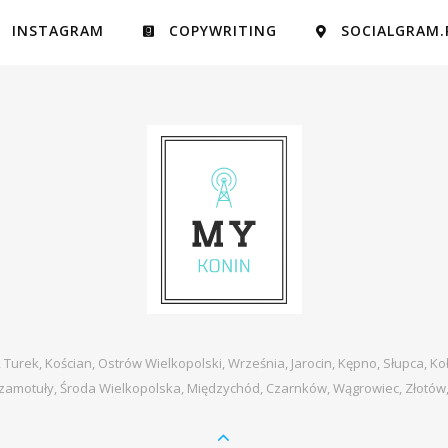
INSTAGRAM
COPYWRITING
SOCIALGRAM.
, Turek, Kościan, Ostrów Wielkopolski, Września, Jarocin, Kępno, Słupca, Ko
zamotuły, Środa Wielkopolska, Międzychód, Czarnków, Wągrowiec, Złotów