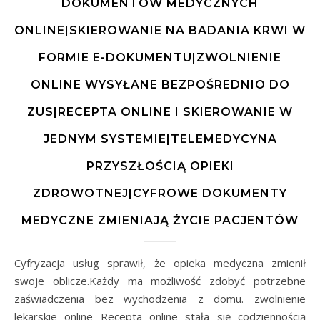
DOKUMENTÓW MEDYCZNYCH
ONLINE|SKIEROWANIE NA BADANIA KRWI W
FORMIE E-DOKUMENTU|ZWOLNIENIE
ONLINE WYSYŁANE BEZPOŚREDNIO DO
ZUS|RECEPTA ONLINE I SKIEROWANIE W
JEDNYM SYSTEMIE|TELEMEDYCYNA
PRZYSZŁOŚCIĄ OPIEKI
ZDROWOTNEJ|CYFROWE DOKUMENTY
MEDYCZNE ZMIENIAJĄ ŻYCIE PACJENTÓW
Cyfryzacja usług sprawił, że opieka medyczna zmienił
swoje oblicze.Każdy ma możliwość zdobyć potrzebne
zaświadczenia bez wychodzenia z domu. zwolnienie
lekarskie online Recepta online stała się codziennością