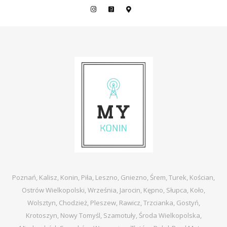
Poznań, Kalisz, Konin, Piła, Leszno, Gniezno, Śrem, Turek, Kościan,
Ostrów Wielkopolski, Września, Jarocin, Kępno, Słupca, Koło,
Wolsztyn, Chodzież, Pleszew, Rawicz, Trzcianka, Gostyń,
Krotoszyn, Nowy Tomyśl, Szamotuły, Środa Wielkopolska,