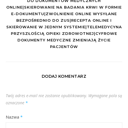
DO DOKUMENTÓW MEDYCZNYCH
ONLINE|SKIEROWANIE NA BADANIA KRWI W FORMIE
E-DOKUMENTU|ZWOLNIENIE ONLINE WYSYŁANE
BEZPOŚREDNIO DO ZUS|RECEPTA ONLINE I
SKIEROWANIE W JEDNYM SYSTEMIE|TELEMEDYCYNA
PRZYSZŁOŚCIĄ OPIEKI ZDROWOTNEJ|CYFROWE
DOKUMENTY MEDYCZNE ZMIENIAJĄ ŻYCIE
PACJENTÓW
DODAJ KOMENTARZ
Twój adres e-mail nie zostanie opublikowany.
Wymagane pola są
oznaczone
*
Nazwa
*