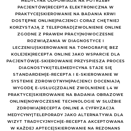
MEDYCYNA ODPOWIADA NA POTRZEBY
PACJENTÓW|RECEPTA ELEKTRONICZNA W
PRAKTYCE|SKIEROWANIE NA BADANIA KRWI
DOSTĘPNE ONLINE|PACJENCI CORAZ CHĘTNIEJ
KORZYSTAJĄ Z TELEPORAD|ZWOLNIENIE ONLINE
ZGODNE Z PRAWEM PRACY|NOWOCZESNE
ROZWIĄZANIA W DIAGNOSTYCE I
LECZENIU|SKIEROWANIE NA TOMOGRAFIĘ BEZ
KOLEJEK|RECEPTA ONLINE JAKO WSPARCIE DLA
PACJENTÓW|E-SKIEROWANIE PRZYSPIESZA PROCES
DIAGNOSTYKI|TELEMEDYCYNA STAJE SIĘ
STANDARDEM|E-RECEPTA I E-SKIEROWANIE W
SYSTEMIE ZDROWOTNYM|PACJENCI DOCENIAJĄ
WYGODĘ E-USŁUG|ZDALNE ZWOLNIENIE L4 W
PRAKTYCE|SKIEROWANIE NA BADANIA OBRAZOWE
ONLINE|NOWOCZESNE TECHNOLOGIE W SŁUŻBIE
ZDROWIA|RECEPTA ONLINE A CYFRYZACJA
MEDYCYNY|TELEPORADY JAKO ALTERNATYWA DLA
WIZYT TRADYCYJNYCH|E-RECEPTA AKCEPTOWANA
W KAŻDEJ APTECE|SKIEROWANIE NA REZONANS