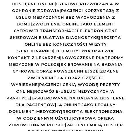
DOSTĘPNE ONLINE|CYFROWE ROZWIĄZANIA W
OCHRONIE ZDROWIA|PACJENCI KORZYSTAJĄ Z
USŁUG MEDYCZNYCH BEZ WYCHODZENIA Z
DOMU|ZWOLNIENIE ONLINE JAKO ELEMENT
CYFROWEJ TRANSFORMACJI|ELEKTRONICZNE
SKIEROWANIE UŁATWIA DIAGNOSTYKĘ|RECEPTA
ONLINE BEZ KONIECZNOŚCI WIZYTY
STACJONARNEJ|TELEMEDYCYNA UŁATWIA
KONTAKT Z LEKARZEM|NOWOCZESNE PLATFORMY
MEDYCZNE W POLSCE|SKIEROWANIE NA BADANIA
CYFROWE CORAZ POWSZECHNIEJSZE|ZDALNE
ZWOLNIENIE L4 CORAZ CZĘŚCIEJ
WYBIERANE|PACJENCI CENIĄ WYGODĘ RECEPTY
ONLINE|ROZWÓJ E-USŁUG MEDYCZNYCH W
PRAKTYCE|E-SKIEROWANIE NA BADANIA DOSTĘPNE
DLA PACJENTÓW|L4 ONLINE JAKO LEGALNY
DOKUMENT MEDYCZNY|RECEPTA ELEKTRONICZNA
W CODZIENNYM UŻYCIU|CYFROWA OPIEKA
ZDROWOTNA W POLSCE|PACJENCI MAJĄ DOSTĘP