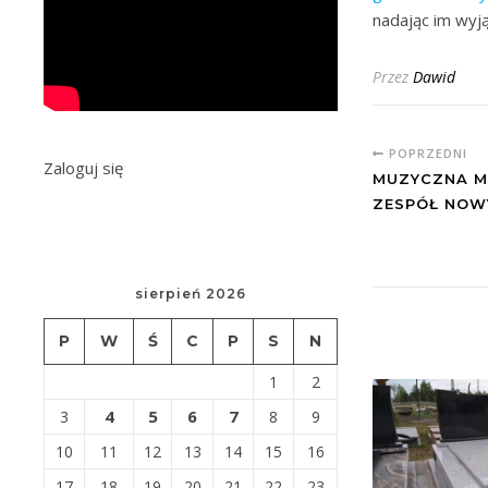
nadając im wyj
Przez
Dawid
POPRZEDNI
Zaloguj się
MUZYCZNA M
ZESPÓŁ NOW
sierpień 2026
P
W
Ś
C
P
S
N
1
2
4
5
6
7
3
8
9
10
11
12
13
14
15
16
17
18
19
20
21
22
23