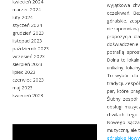
kwiecień 2024
wyjątkowa ch
marzec 2024
oczekiwań. Be
luty 2024
góralskie, zes
styczeń 2024
niezapomnianą
grudzień 2023
propozycja dl
listopad 2023
doświadczenie
październik 2023
potrafią spro
wrzesień 2023
Dolna to lokal
sierpień 2023
unikalny, lokal
lipiec 2023
To wybór dla 
czerwiec 2023
tradycji. Zesp
maj 2023
par, które pra
kwiecień 2023
Ślubny zespół 
obsługi muzycz
chwilach tego
Nowego Sącza,
muzyczną, ale 
góralskie Nowy