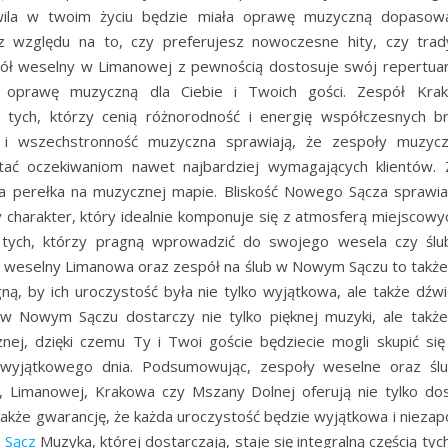
wila w twoim życiu będzie miała oprawę muzyczną dopasow
z względu na to, czy preferujesz nowoczesne hity, czy trad
pół weselny w Limanowej z pewnością dostosuje swój repertua
 oprawę muzyczną dla Ciebie i Twoich gości. Zespół Kra
a tych, którzy cenią różnorodność i energię współczesnych b
 i wszechstronność muzyczna sprawiają, że zespoły muzy
stać oczekiwaniom nawet najbardziej wymagających klientów.
na perełka na muzycznej mapie. Bliskość Nowego Sącza sprawia
ny charakter, który idealnie komponuje się z atmosferą miejscowy
tych, którzy pragną wprowadzić do swojego wesela czy ślub
ół weselny Limanowa oraz zespół na ślub w Nowym Sączu to także
gną, by ich uroczystość była nie tylko wyjątkowa, ale także dźwi
w Nowym Sączu dostarczy nie tylko pięknej muzyki, ale także
nej, dzięki czemu Ty i Twoi goście będziecie mogli skupić si
 wyjątkowego dnia. Podsumowując, zespoły weselne oraz śl
 Limanowej, Krakowa czy Mszany Dolnej oferują nie tylko do
także gwarancję, że każda uroczystość będzie wyjątkowa i nieza
 Sącz
Muzyka, której dostarczają, staje się integralną częścią tyc