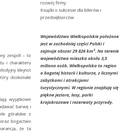
rozwój firmy
Książki o sukcesie dla liderów i
przedsiębiorców
Województwo Wielkopolskie położone
jest w zachodniej części Polski i
zajmuje obszar 29 826 km². Na terenie
bny zespół – to
województwa mieszka około 3,5
u i charakteru
miliona osób. Wielkopolska to region
lodyjny klejnot
o bogatej historii i kulturze, z licznymi
który doskonale
zabytkami i atrakcjami
turystycznymi. W regionie znajdują się
piękne jeziora, lasy, parki
dają wyjątkowe
krajobrazowe i rezerwaty przyrody.
nadawać barwę i
le góralskie z
 oraz bogactwo
arancja, że ta