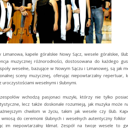
 Limanowa, kapele góralskie Nowy Sącz, wesele góralskie, ślu
ncja muzycznej różnorodności, dostosowana do każdego gust
społy weselne, bazujące w Nowym Sączu i Limanowej, są jak me
onalnej sceny muzycznej, oferując niepowtarzalny repertuar, 
z uroczystościami weselnymi i ślubnymi.
zespołów wchodzą pasjonaci muzyki, którzy nie tylko posia
rtystyczne, lecz także doskonale rozumieją, jak muzyka może 
ważniejszym chwilom w życiu, takim jak wesele czy ślub. Kape
wniosą do ceremonii ślubnych i weselnych autentyczny folklor
ając im niepowtarzalny klimat. Zespół na twoje wesele to gw