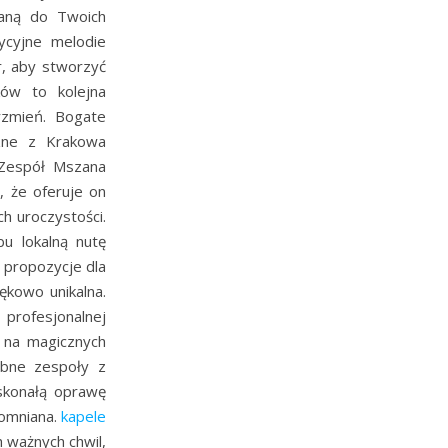
aną do Twoich
ycyjne melodie
r, aby stworzyć
ków to kolejna
rzmień. Bogate
czne z Krakowa
 Zespół Mszana
, że oferuje on
ch uroczystości.
u lokalną nutę
 propozycje dla
ękowo unikalna.
 profesjonalnej
ę na magicznych
ubne zespoły z
skonałą oprawę
pomniana.
kapele
h ważnych chwil,