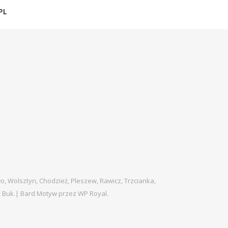
PL
ło, Wolsztyn, Chodzież, Pleszew, Rawicz, Trzcianka,
, Buk.|
Bard Motyw przez
WP Royal
.