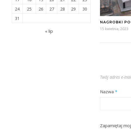
24
25
26
27
28
29
30
31
NAGROBKI P
15 kwietnia, 2023
« lip
Twój adres e-mai
Nazwa
*
Zapamiętaj moj