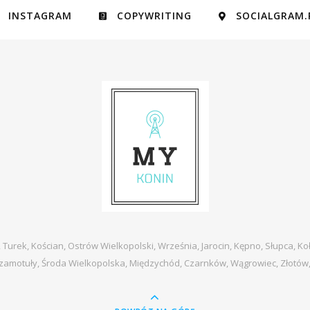
INSTAGRAM
COPYWRITING
SOCIALGRAM.
, Turek, Kościan, Ostrów Wielkopolski, Września, Jarocin, Kępno, Słupca, Ko
zamotuły, Środa Wielkopolska, Międzychód, Czarnków, Wągrowiec, Złotów