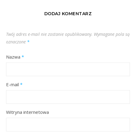
DODAJ KOMENTARZ
Twój adres e-mail nie zostanie opublikowany.
Wymagane pola są
oznaczone
*
Nazwa
*
E-mail
*
Witryna internetowa