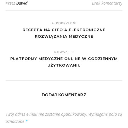
Przez
Dawid
Brak komentarzy
POPRZEDNI
RECEPTA NA CITO A ELEKTRONICZNE
ROZWIĄZANIA MEDYCZNE
NOWSZE
PLATFORMY MEDYCZNE ONLINE W CODZIENNYM
UŻYTKOWANIU
DODAJ KOMENTARZ
Twój adres e-mail nie zostanie opublikowany.
Wymagane pola są
oznaczone
*