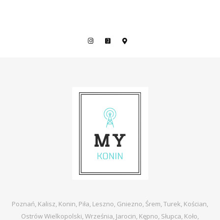
Poznań, Kalisz, Konin, Piła, Leszno, Gniezno, Śrem, Turek, Kościan,
Ostrów Wielkopolski, Września, Jarocin, Kępno, Słupca, Koło,