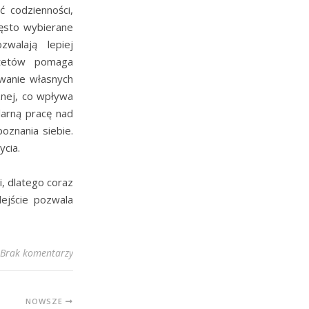
 codzienności,
zęsto wybierane
walają lepiej
ytetów pomaga
ywanie własnych
znej, co wpływa
arną pracę nad
znania siebie.
ycia.
, dlatego coraz
ejście pozwala
Brak komentarzy
NOWSZE