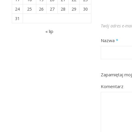
24
25
26
27
28
29
30
31
Twój adres e-mai
« lip
Nazwa
*
Zapamiętaj moj
Komentarz