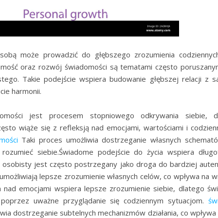
 sobą może prowadzić do głębszego zrozumienia codziennyc
omość oraz rozwój świadomości są tematami często poruszanym
stego. Takie podejście wspiera budowanie głębszej relacji z 
cie harmonii.
omości jest procesem stopniowego odkrywania siebie, d
ęsto wiąże się z refleksją nad emocjami, wartościami i codzie
mości
Taki proces umożliwia dostrzeganie własnych schematów
 rozumieć siebie.Świadome podejście do życia wspiera długo
 osobisty jest często postrzegany jako droga do bardziej auten
a umożliwiają lepsze zrozumienie własnych celów, co wpływa na 
ja nad emocjami wspiera lepsze zrozumienie siebie, dlatego 
 poprzez uważne przyglądanie się codziennym sytuacjom.
św
iwia dostrzeganie subtelnych mechanizmów działania, co wpływa na