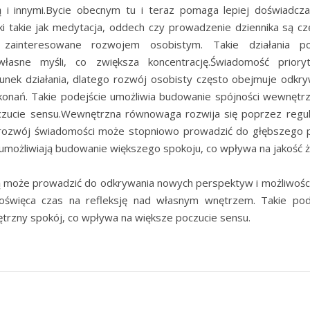
i innymi.Bycie obecnym tu i teraz pomaga lepiej doświadczać
ki takie jak medytacja, oddech czy prowadzenie dziennika są c
zainteresowane rozwojem osobistym. Takie działania poz
łasne myśli, co zwiększa koncentrację.Świadomość prior
unek działania, dlatego rozwój osobisty często obejmuje odkr
konań. Takie podejście umożliwia budowanie spójności wewnętr
czucie sensu.Wewnętrzna równowaga rozwija się poprzez regul
 rozwój świadomości może stopniowo prowadzić do głębszego po
 umożliwiają budowanie większego spokoju, co wpływa na jakość ż
 może prowadzić do odkrywania nowych perspektyw i możliwości
oświęca czas na refleksję nad własnym wnętrzem. Takie pod
trzny spokój, co wpływa na większe poczucie sensu.