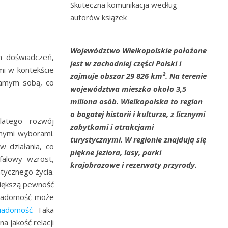
Skuteczna komunikacja według
autorów książek
Województwo Wielkopolskie położone
h doświadczeń,
jest w zachodniej części Polski i
i w kontekście
zajmuje obszar 29 826 km². Na terenie
samym sobą, co
województwa mieszka około 3,5
miliona osób. Wielkopolska to region
o bogatej historii i kulturze, z licznymi
latego rozwój
zabytkami i atrakcjami
nnymi wyborami.
turystycznymi. W regionie znajdują się
 działania, co
piękne jeziora, lasy, parki
falowy wzrost,
krajobrazowe i rezerwaty przyrody.
tycznego życia.
większą pewność
świadomość może
iadomość
Taka
 jakość relacji