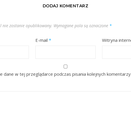
DODAJ KOMENTARZ
l nie zostanie opublikowany.
Wymagane pola są oznaczone
*
E-mail
*
Witryna inter
e dane w tej przeglądarce podczas pisania kolejnych komentarzy