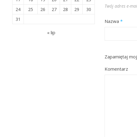
Twój adres e-mai
24
25
26
27
28
29
30
31
Nazwa
*
« lip
Zapamiętaj moj
Komentarz