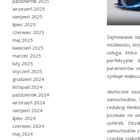
październik 2025
wrzesień 2025
sierpień 2025
lipiec 2025
czerwiec 2025
Zajmowanie si
maj 2025
możliwości, kt
kwiecień 2025
usługa, która
marzec 2025
perfekcyjnie
luty 2025
parametrów si
styczeń 2025
zyskuje więks
grudzień 2024
listopad 2024
skuteczne usu
październik 2024
samochodów, k
wrzesień 2024
redukcję tlenk
sierpień 2024
pozwala na un
lipiec 2024
usterek. Deza
czerwiec 2024
samochodów z 
maj 2024
cząstek stałych