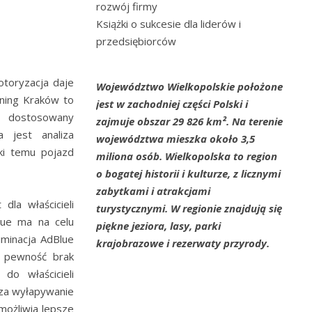
rozwój firmy
Książki o sukcesie dla liderów i
przedsiębiorców
toryzacja daje
Województwo Wielkopolskie położone
uning Kraków to
jest w zachodniej części Polski i
y, dostosowany
zajmuje obszar 29 826 km². Na terenie
 jest analiza
województwa mieszka około 3,5
ki temu pojazd
miliona osób. Wielkopolska to region
o bogatej historii i kulturze, z licznymi
zabytkami i atrakcjami
la właścicieli
turystycznymi. W regionie znajdują się
lue ma na celu
piękne jeziora, lasy, parki
iminacja AdBlue
krajobrazowe i rezerwaty przyrody.
e pewność brak
do właścicieli
za wyłapywanie
umożliwia lepsze