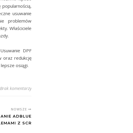
 popularnością,
eczne usuwanie
nie problemów
ty. Właściciele
azdy.
z Usuwanie DPF
w oraz redukcję
lepsze osiągi.
Brak komentarzy
NOWSZE
ANIE ADBLUE
LEMAMI Z SCR