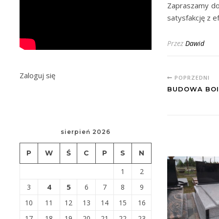
Zapraszamy do 
satysfakcję z e
Przez
Dawid
Zaloguj się
POPRZEDNI
BUDOWA BOI
sierpień 2026
P
W
Ś
C
P
S
N
1
2
4
5
3
6
7
8
9
10
11
12
13
14
15
16
17
18
19
20
21
22
23