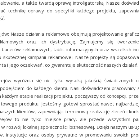
ralowanie, a także twardą oprawą introligatorską. Nasze doświa
ć technikę oprawy do specyfiki każdego projektu, zapewnia
ść.
jów: Nasze działania reklamowe obejmują projektowanie grafic
klamowych oraz ich dystrybucję. Zajmujemy się tworzeniem
o, banerów reklamowych, tablic informacyjnych oraz wszelkich i
 skutecznej kampanii reklamowej. Nasze projekty są dopasowa
ienta i jego oczekiwań, co gwarantuje skuteczność naszych działań.
zejów wyróżnia się nie tylko wysoką jakością świadczonych u
podejściem do każdego klienta. Nasi doświadczeni pracownicy
każdym etapie realizacji projektu, począwszy od koncepcji, prze
towego produktu. Jesteśmy gotowi sprostać nawet najbardzi
aszych klientów, zapewniając terminową realizację zleceń i konk
rzejów to nie tylko miejsce pracy, ale przede wszystkim pa
w rozwój lokalnej społeczności biznesowej. Dzięki naszym us
ów, instytucje oraz osoby prywatne w promowaniu swoich prod