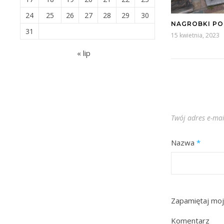
24
25
26
27
28
29
30
NAGROBKI P
31
15 kwietnia, 2023
« lip
Twój adres e-mai
Nazwa
*
Zapamiętaj moj
Komentarz