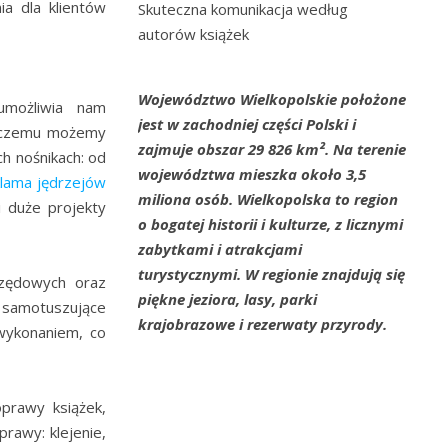
a dla klientów
Skuteczna komunikacja według
autorów książek
Województwo Wielkopolskie położone
umożliwia nam
jest w zachodniej części Polski i
ki czemu możemy
zajmuje obszar 29 826 km². Na terenie
h nośnikach: od
województwa mieszka około 3,5
klama jędrzejów
miliona osób. Wielkopolska to region
 duże projekty
o bogatej historii i kulturze, z licznymi
zabytkami i atrakcjami
turystycznymi. W regionie znajdują się
urzędowych oraz
piękne jeziora, lasy, parki
 samotuszujące
krajobrazowe i rezerwaty przyrody.
 wykonaniem, co
prawy książek,
rawy: klejenie,