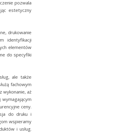
dczenie pozwala
jąc estetyczny
zne, drukowanie
 identyfikacji
nnych elementów
ne do specyfiki
sług, ale także
 służą fachowym
z wykonanie, aż
ej wymagającym
urencyjne ceny.
sja do druku i
ługom wspieramy
uktów i usług.