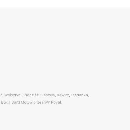
ło, Wolsztyn, Chodzież, Pleszew, Rawicz, Trzcianka,
, Buk.|
Bard Motyw przez
WP Royal
.