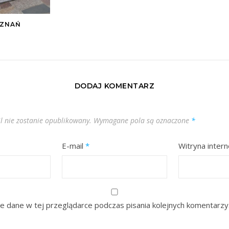
OZNAŃ
DODAJ KOMENTARZ
l nie zostanie opublikowany.
Wymagane pola są oznaczone
*
E-mail
*
Witryna inter
e dane w tej przeglądarce podczas pisania kolejnych komentarzy