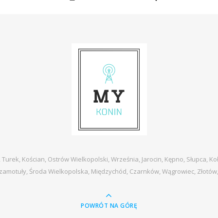
, Turek, Kościan, Ostrów Wielkopolski, Września, Jarocin, Kępno, Słupca, Ko
zamotuły, Środa Wielkopolska, Międzychód, Czarnków, Wągrowiec, Złotów
POWRÓT NA GÓRĘ