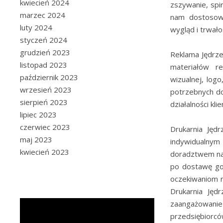
kwiecień 2024
zszywanie, spi
marzec 2024
nam dostosowa
luty 2024
wygląd i trwało
styczeń 2024
grudzień 2023
Reklama Jędrze
listopad 2023
materiałów re
październik 2023
wizualnej, log
wrzesień 2023
potrzebnych do
sierpień 2023
działalności kl
lipiec 2023
czerwiec 2023
Drukarnia Jędr
maj 2023
indywidualnym 
kwiecień 2023
doradztwem na 
po dostawę go
oczekiwaniom n
Drukarnia Jęd
zaangażowanie 
przedsiębiorc