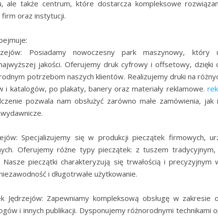
u, ale także centrum, które dostarcza kompleksowe rozwiązani
firm oraz instytucji.
bejmuje:
drzejów: Posiadamy nowoczesny park maszynowy, który 
ajwyższej jakości. Oferujemy druk cyfrowy i offsetowy, dzię
rodnym potrzebom naszych klientów. Realizujemy druki na różnyc
ów i katalogów, po plakaty, banery oraz materiały reklamowe.
re
czenie pozwala nam obsłużyć zarówno małe zamówienia, jak i
 wydawnicze.
zejów: Specjalizujemy się w produkcji pieczątek firmowych, 
nych. Oferujemy różne typy pieczątek: z tuszem tradycyjnym,
. Nasze pieczątki charakteryzują się trwałością i precyzyjnym
 niezawodność i długotrwałe użytkowanie.
k Jędrzejów: Zapewniamy kompleksową obsługę w zakresie o
ogów i innych publikacji. Dysponujemy różnorodnymi technikami op