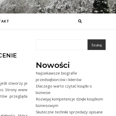
TAKT
Szukaj
CENIE
Nowości
Najciekawsze biografie
przedsiębiorców i liderów
eśli stworzy je
Dlaczego warto czytać książki o
ści. Strony www
biznesie
ntów przegląda
Rozwijaj kompetencje dzięki książkom
biznesowym
Skuteczne techniki sprzedaży opisane
łalności, która