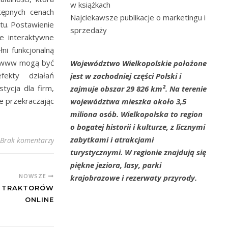
w książkach
tępnych cenach
Najciekawsze publikacje o marketingu i
tu. Postawienie
sprzedaży
e interaktywne
ni funkcjonalną
y www mogą być
Województwo Wielkopolskie położone
ekty działań
jest w zachodniej części Polski i
tycja dla firm,
zajmuje obszar 29 826 km². Na terenie
ie przekraczając
województwa mieszka około 3,5
miliona osób. Wielkopolska to region
o bogatej historii i kulturze, z licznymi
zabytkami i atrakcjami
Brak komentarzy
turystycznymi. W regionie znajdują się
piękne jeziora, lasy, parki
NOWSZE
krajobrazowe i rezerwaty przyrody.
O TRAKTORÓW
ONLINE