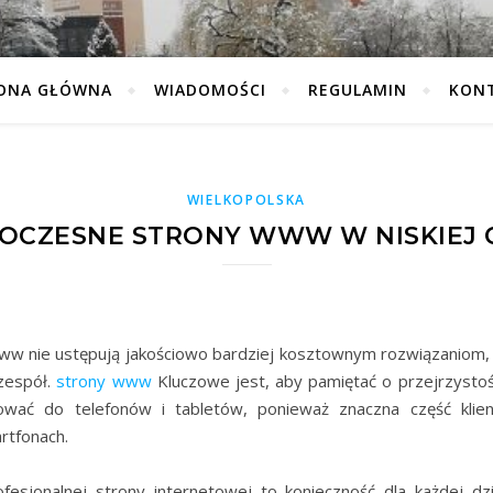
ONA GŁÓWNA
WIADOMOŚCI
REGULAMIN
KON
WIELKOPOLSKA
CZESNE STRONY WWW W NISKIEJ 
ww nie ustępują jakościowo bardziej kosztownym rozwiązaniom, j
zespół.
strony www
Kluczowe jest, aby pamiętać o przejrzysto
ować do telefonów i tabletów, ponieważ znaczna część klie
rtfonach.
fesjonalnej strony internetowej to konieczność dla każdej dzia