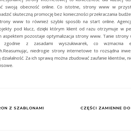
jać swoją obecność online. Co istotne, strony www w przys
adzić skuteczną promocję bez konieczności przekraczania budże
strony www to również szybki sposób na start online. Agencj
ojekty pod klucz, dzięki którym klient od razu otrzymuje w peł
ym aspektem pozostaje optymalizacja strony www. Tanie stron
e zgodnie z zasadami wyszukiwarek, co wzmacnia ef
.Reasumując, niedrogie strony internetowe to rozsądna inwes
 działalność. Za ich sprawą można zbudować zaufanie klientów, n
ansowe.
RON Z SZABLONAMI
CZĘŚCI ZAMIENNE D