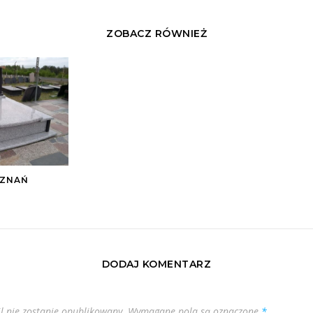
ZOBACZ RÓWNIEŻ
OZNAŃ
DODAJ KOMENTARZ
l nie zostanie opublikowany.
Wymagane pola są oznaczone
*