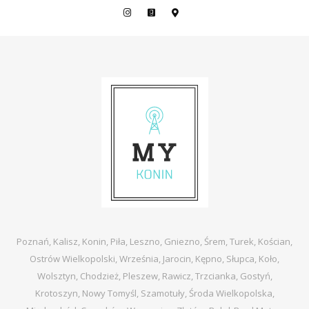
Poznań, Kalisz, Konin, Piła, Leszno, Gniezno, Śrem, Turek, Kościan,
Ostrów Wielkopolski, Września, Jarocin, Kępno, Słupca, Koło,
Wolsztyn, Chodzież, Pleszew, Rawicz, Trzcianka, Gostyń,
Krotoszyn, Nowy Tomyśl, Szamotuły, Środa Wielkopolska,