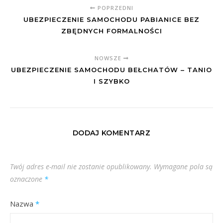
POPRZEDNI
UBEZPIECZENIE SAMOCHODU PABIANICE BEZ
ZBĘDNYCH FORMALNOŚCI
NOWSZE
UBEZPIECZENIE SAMOCHODU BEŁCHATÓW – TANIO
I SZYBKO
DODAJ KOMENTARZ
Twój adres e-mail nie zostanie opublikowany.
Wymagane pola są
oznaczone
*
Nazwa
*