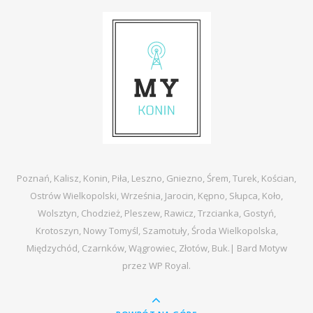
Poznań, Kalisz, Konin, Piła, Leszno, Gniezno, Śrem, Turek, Kościan,
Ostrów Wielkopolski, Września, Jarocin, Kępno, Słupca, Koło,
Wolsztyn, Chodzież, Pleszew, Rawicz, Trzcianka, Gostyń,
Krotoszyn, Nowy Tomyśl, Szamotuły, Środa Wielkopolska,
Międzychód, Czarnków, Wągrowiec, Złotów, Buk.|
Bard Motyw
przez
WP Royal
.