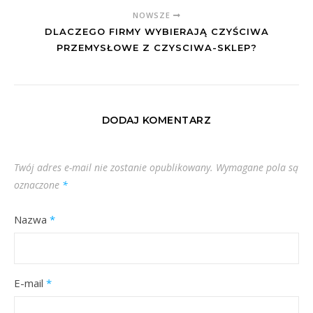
NOWSZE
DLACZEGO FIRMY WYBIERAJĄ CZYŚCIWA
PRZEMYSŁOWE Z CZYSCIWA-SKLEP?
DODAJ KOMENTARZ
Twój adres e-mail nie zostanie opublikowany.
Wymagane pola są
oznaczone
*
Nazwa
*
E-mail
*