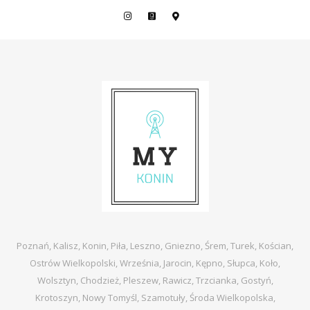
Poznań, Kalisz, Konin, Piła, Leszno, Gniezno, Śrem, Turek, Kościan,
Ostrów Wielkopolski, Września, Jarocin, Kępno, Słupca, Koło,
Wolsztyn, Chodzież, Pleszew, Rawicz, Trzcianka, Gostyń,
Krotoszyn, Nowy Tomyśl, Szamotuły, Środa Wielkopolska,