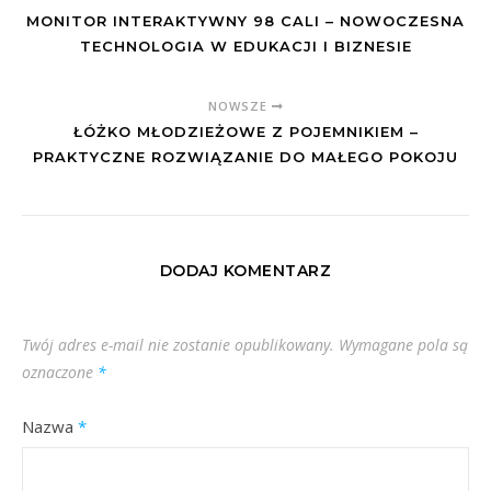
MONITOR INTERAKTYWNY 98 CALI – NOWOCZESNA
TECHNOLOGIA W EDUKACJI I BIZNESIE
NOWSZE
ŁÓŻKO MŁODZIEŻOWE Z POJEMNIKIEM –
PRAKTYCZNE ROZWIĄZANIE DO MAŁEGO POKOJU
DODAJ KOMENTARZ
Twój adres e-mail nie zostanie opublikowany.
Wymagane pola są
oznaczone
*
Nazwa
*