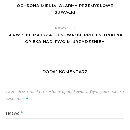
OCHRONA MIENIA: ALARMY PRZEMYSŁOWE
SUWAŁKI
NOWSZE
SERWIS KLIMATYZACJI SUWAŁKI: PROFESJONALNA
OPIEKA NAD TWOIM URZĄDZENIEM
DODAJ KOMENTARZ
Twój adres e-mail nie zostanie opublikowany.
Wymagane pola są
oznaczone
*
Nazwa
*