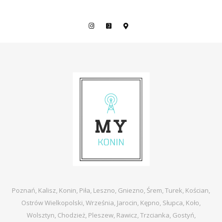
Poznań, Kalisz, Konin, Piła, Leszno, Gniezno, Śrem, Turek, Kościan,
Ostrów Wielkopolski, Września, Jarocin, Kępno, Słupca, Koło,
Wolsztyn, Chodzież, Pleszew, Rawicz, Trzcianka, Gostyń,