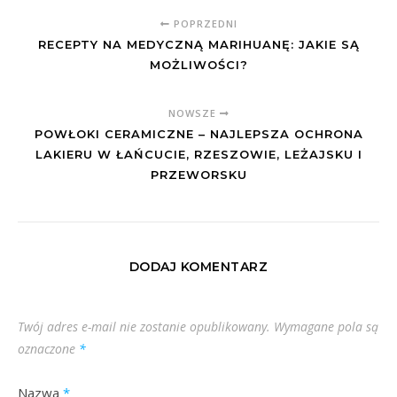
POPRZEDNI
RECEPTY NA MEDYCZNĄ MARIHUANĘ: JAKIE SĄ
MOŻLIWOŚCI?
NOWSZE
POWŁOKI CERAMICZNE – NAJLEPSZA OCHRONA
LAKIERU W ŁAŃCUCIE, RZESZOWIE, LEŻAJSKU I
PRZEWORSKU
DODAJ KOMENTARZ
Twój adres e-mail nie zostanie opublikowany.
Wymagane pola są
oznaczone
*
Nazwa
*