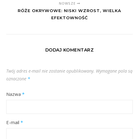
NOWSZE
RÓŻE OKRYWOWE: NISKI WZROST, WIELKA
EFEKTOWNOŚĆ
DODAJ KOMENTARZ
Twój adres e-mail nie zostanie opublikowany.
Wymagane pola są
oznaczone
*
Nazwa
*
E-mail
*