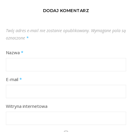
DODAJ KOMENTARZ
Twój adres e-mail nie zostanie opublikowany.
Wymagane pola są
oznaczone
*
Nazwa
*
E-mail
*
Witryna internetowa