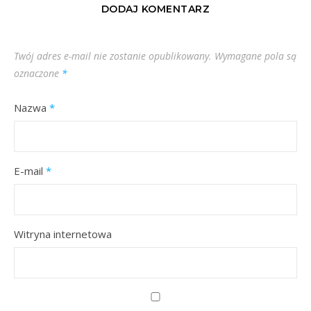
DODAJ KOMENTARZ
Twój adres e-mail nie zostanie opublikowany.
Wymagane pola są
oznaczone
*
Nazwa
*
E-mail
*
Witryna internetowa