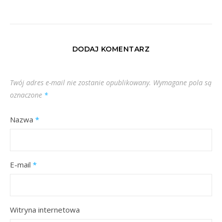
DODAJ KOMENTARZ
Twój adres e-mail nie zostanie opublikowany.
Wymagane pola są
oznaczone
*
Nazwa
*
E-mail
*
Witryna internetowa