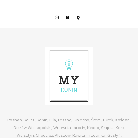
Poznań, Kalisz, Konin, Piła, Leszno, Gniezno, Śrem, Turek, Kościan,
Ostrów Wielkopolski, Września, Jarocin, Kępno, Słupca, Koło,
Wolsztyn, Chodzież, Pleszew, Rawicz, Trzcianka, Gostyń,