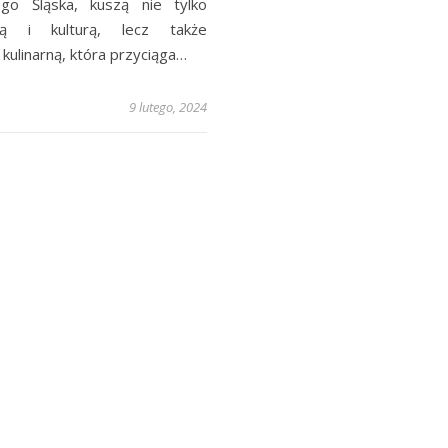
go Śląska, kuszą nie tylko
ią i kulturą, lecz także
kulinarną, która przyciąga…
9 lutego, 2024