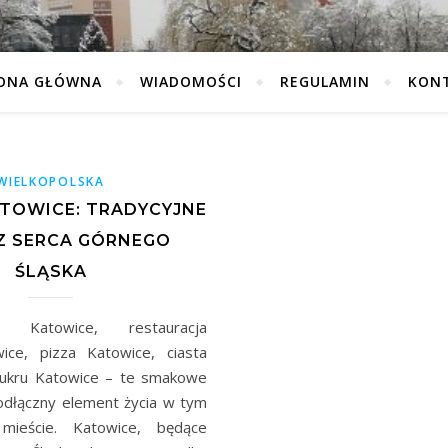
ONA GŁÓWNA
WIADOMOŚCI
REGULAMIN
KON
WIELKOPOLSKA
ATOWICE: TRADYCYJNE
Z SERCA GÓRNEGO
ŚLĄSKA
gi Katowice, restauracja
ice, pizza Katowice, ciasta
ukru Katowice – te smakowe
eodłączny element życia w tym
mieście. Katowice, będące