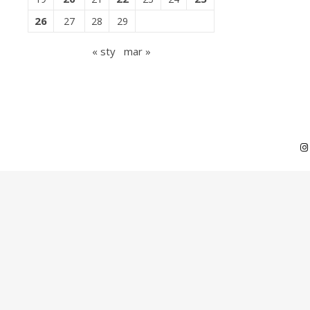
26
27
28
29
« sty
mar »