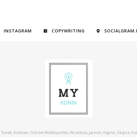
INSTAGRAM
COPYWRITING
SOCIALGRAM.
, Turek, Kościan, Ostrów Wielkopolski, Września, Jarocin, Kępno, Słupca, Ko