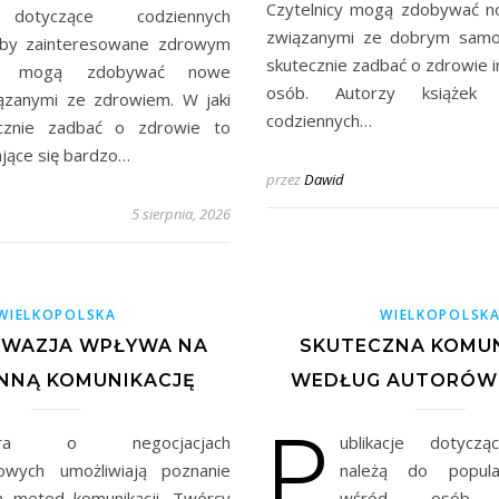
Czytelnicy mogą zdobywać n
dotyczące codziennych
związanymi ze dobrym samop
by zainteresowane zdrowym
skutecznie zadbać o zdrowie i
ia mogą zdobywać nowe
osób. Autorzy książek 
iązanymi ze zdrowiem. W jaki
codziennych…
cznie zadbać o zdrowie to
ające się bardzo…
przez
Dawid
5 sierpnia, 2026
WIELKOPOLSKA
WIELKOPOLSK
SWAZJA WPŁYWA NA
SKUTECZNA KOMU
NNĄ KOMUNIKACJĘ
WEDŁUG AUTORÓW 
P
atura o negocjacjach
ublikacje dotycz
wych umożliwiają poznanie
należą do popula
h metod komunikacji. Twórcy
wśród osób ro