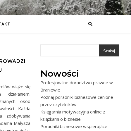
TAKT
Szukaj
A
PROWADZI
U
Nowości
Profesjonalne doradztwo prawne w
celów wiąże się
Braniewie
 działaniem.
Poznaj poradniki biznesowe cenione
 znanych osób
przez czytelników
wałości. Każda
Księgarnia motywacyjna online z
a zdobywania
książkami o biznesie
 Adama Małysza
Poradniki biznesowe wspierające
e wytrwałości.