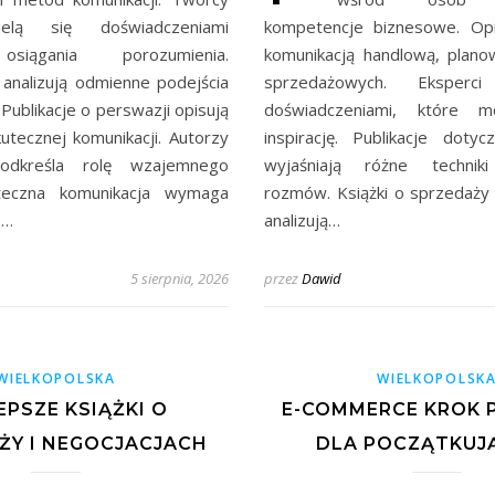
zielą się doświadczeniami
kompetencje biznesowe. Opi
siągania porozumienia.
komunikacją handlową, plano
 analizują odmienne podejścia
sprzedażowych. Eksperc
 Publikacje o perswazji opisują
doświadczeniami, które m
tecznej komunikacji. Autorzy
inspirację. Publikacje dotyc
odkreśla rolę wzajemnego
wyjaśniają różne technik
uteczna komunikacja wymaga
rozmów. Książki o sprzedaży 
o…
analizują…
5 sierpnia, 2026
przez
Dawid
WIELKOPOLSKA
WIELKOPOLSK
EPSZE KSIĄŻKI O
E-COMMERCE KROK 
ŻY I NEGOCJACJACH
DLA POCZĄTKUJ