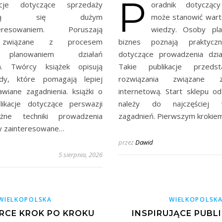
P
kacje dotyczące sprzedaży
oradnik dotycząc
eszą się dużym
może stanowić wart
teresowaniem. Poruszają
wiedzy. Osoby pla
a związane z procesem
biznes poznają praktycz
 planowaniem działań
dotyczące prowadzenia działa
h. Twórcy książek opisują
Takie publikacje przedst
ady, które pomagają lepiej
rozwiązania związane 
wiane zagadnienia. książki o
internetową. Start sklepu o
likacje dotyczące perswazji
należy do najczęściej w
óżne techniki prowadzenia
zagadnień. Pierwszym krokie
 zainteresowane…
przez
Dawid
5 sierpnia, 2026
WIELKOPOLSKA
WIELKOPOLSK
RCE KROK PO KROKU
INSPIRUJĄCE PUBL