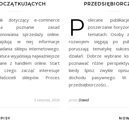
POCZĄTKUJĄCYCH
PRZEDSIĘBIORC
P
nik dotyczący e-commerce
olecane publikacj
twia poznanie zasad
poszerzanie horyzon
jonowania sprzedaży online.
tematach. Osoby z
najdują w niej informacje
rozwojem sięgają po publ
adania sklepu internetowego.
poruszają tematykę sukces
atura wyjaśniają najważniejsze
działań. Dobrze wybrane ks
ane z handlem online. Start
poznawać różne perspekty
 czego zacząć interesuje
kiedy śpisz zwykle opisu
łaścicieli sklepów. Proces
dochodu pasywnego. W 
przedsiębiorczości…
5 sierpnia, 2026
przez
Dawid
PISY
NOW