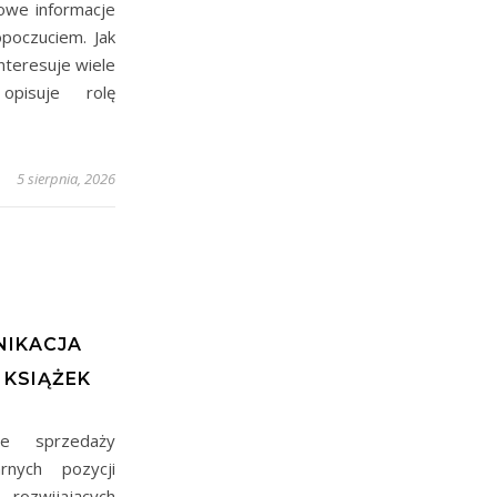
owe informacje
oczuciem. Jak
nteresuje wiele
opisuje rolę
5 sierpnia, 2026
A
NIKACJA
KSIĄŻEK
ące sprzedaży
rnych pozycji
zwijających