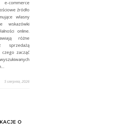
y e-commerce
ościowe źródło
nujące własny
ne wskazówki
lności online.
awiają różne
z sprzedażą
d czego zacząć
yszukiwanych
m…
5 sierpnia, 2026
A
IKACJE O