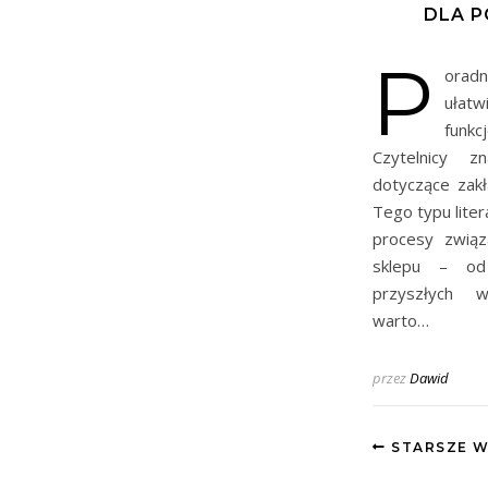
DLA 
P
orad
uła
funkc
Czytelnicy z
dotyczące zakł
Tego typu liter
procesy związ
sklepu – od
przyszłych w
warto…
przez
Dawid
STARSZE W