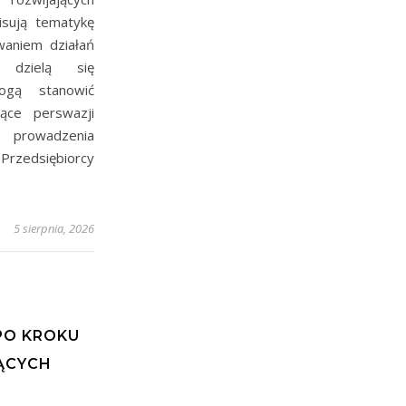
sują tematykę
waniem działań
i dzielą się
ogą stanowić
zące perswazji
i prowadzenia
Przedsiębiorcy
5 sierpnia, 2026
A
PO KROKU
ĄCYCH