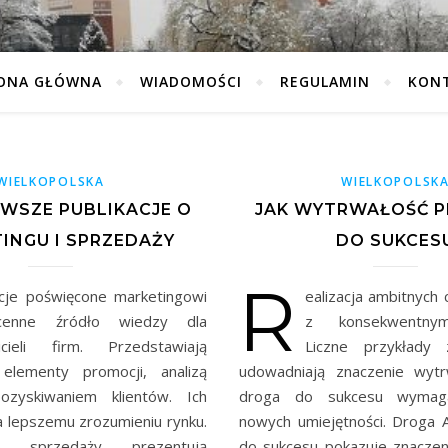
ONA GŁÓWNA
WIADOMOŚCI
REGULAMIN
KON
WIELKOPOLSKA
WIELKOPOLSK
WSZE PUBLIKACJE O
JAK WYTRWAŁOŚĆ 
INGU I SPRZEDAŻY
DO SUKCES
R
acje poświęcone marketingowi
ealizacja ambitnych 
enne źródło wiedzy dla
z konsekwentnym
icieli firm. Przedstawiają
Liczne przykłady
 elementy promocji, analizą
udowadniają znaczenie wytr
ozyskiwaniem klientów. Ich
droga do sukcesu wymag
a lepszemu zrozumieniu rynku.
nowych umiejętności. Droga
o sprzedaży prezentują
do sukcesu pokazuje znaczeni