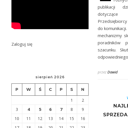
publikacji d
dotyczące o
Przedsiębiorcy
do komunikacji.
mechanizmy sku
poradników p
Zaloguj się
szacunku. Sk
odpowiednieg
przez
Dawid
sierpień 2026
P
W
Ś
C
P
S
N
1
2
NAJL
4
5
6
7
3
8
9
SPRZEDA
10
11
12
13
14
15
16
17
18
19
20
21
22
23