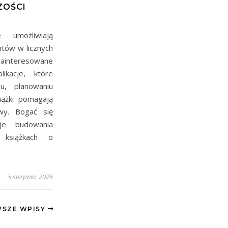
ZOŚCI
e umożliwiają
tów w licznych
ainteresowane
ikacje, które
u, planowaniu
iążki pomagają
wy. Bogać się
je budowania
książkach o
5 sierpnia, 2026
SZE WPISY