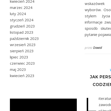
kwiecień 2024
wskazówek 
marzec 2024
wyborów. Oso
luty 2024
stylem życ
styczeń 2024
informacje zw
grudzień 2023
sposób skute
listopad 2023
pytanie pojawi
październik 2023
wrzesień 2023
przez
Dawid
sierpień 2023
lipiec 2023
czerwiec 2023
maj 2023
kwiecień 2023
JAK PER
CODZIE
L
iter
zawodo
różnyc