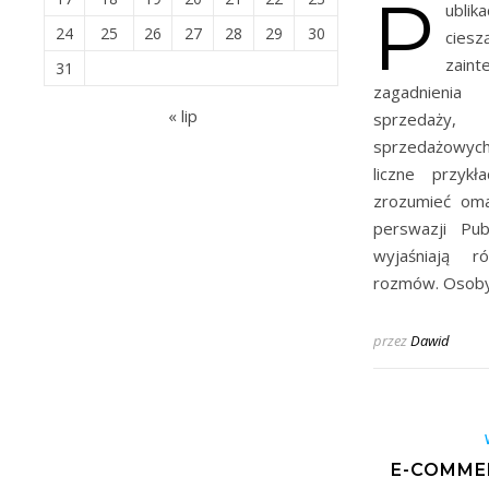
P
ubli
24
25
26
27
28
29
30
ci
zain
31
zagadnieni
« lip
sprzedaży,
sprzedażowyc
liczne przykł
zrozumieć oma
perswazji Pub
wyjaśniają r
rozmów. Osoby
przez
Dawid
E-COMME