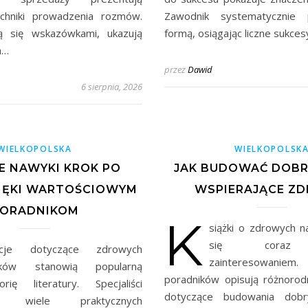
chniki prowadzenia rozmów.
Zawodnik systematycznie 
lą się wskazówkami, ukazują
formą, osiągając liczne sukce
a…
przez
Dawid
6 sierpnia, 2026
WIELKOPOLSKA
WIELKOPOLSK
 NAWYKI KROK PO
JAK BUDOWAĆ DOBR
IĘKI WARTOŚCIOWYM
WSPIERAJĄCE Z
ORADNIKOM
K
siążki o zdrowych n
się coraz 
kacje dotyczące zdrowych
zainteresowan
ków stanowią popularną
poradników opisują różnorod
orię literatury. Specjaliści
dotyczące budowania dobr
ają wiele praktycznych