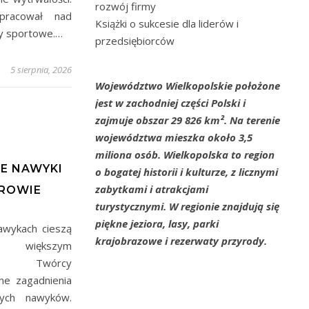
rozwój firmy
pracował nad
Książki o sukcesie dla liderów i
sy sportowe.…
przedsiębiorców
5 sierpnia, 2026
Województwo Wielkopolskie położone
jest w zachodniej części Polski i
zajmuje obszar 29 826 km². Na terenie
województwa mieszka około 3,5
A
miliona osób. Wielkopolska to region
E NAWYKI
o bogatej historii i kulturze, z licznymi
zabytkami i atrakcjami
DROWIE
turystycznymi. W regionie znajdują się
piękne jeziora, lasy, parki
awykach cieszą
krajobrazowe i rezerwaty przyrody.
większym
iem. Twórcy
ne zagadnienia
ych nawyków.