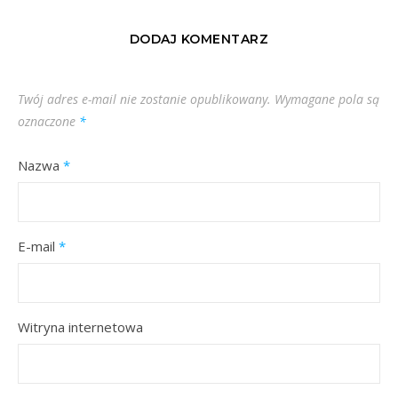
DODAJ KOMENTARZ
Twój adres e-mail nie zostanie opublikowany.
Wymagane pola są
oznaczone
*
Nazwa
*
E-mail
*
Witryna internetowa