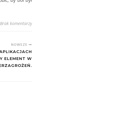
bić, by ból był
Brak komentarzy
NOWSZE
APLIKACJACH
Y ELEMENT W
ERZAGROŻEŃ.