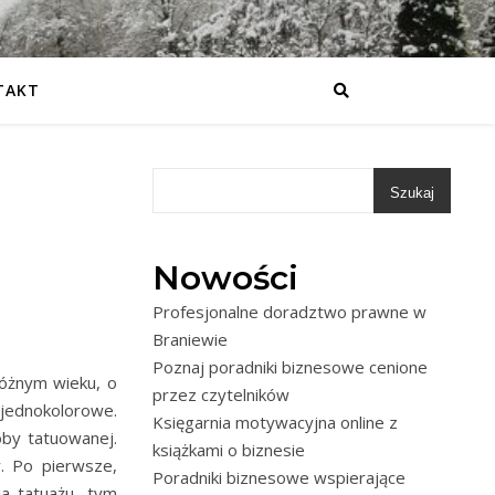
TAKT
Szukaj
Nowości
Profesjonalne doradztwo prawne w
Braniewie
Poznaj poradniki biznesowe cenione
różnym wieku, o
przez czytelników
 jednokolorowe.
Księgarnia motywacyjna online z
oby tatuowanej.
książkami o biznesie
. Po pierwsze,
Poradniki biznesowe wspierające
ja tatuażu, tym