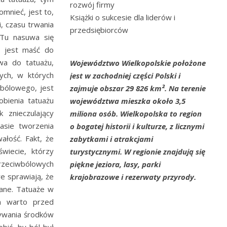
rozwój firmy
omnieć, jest to,
Książki o sukcesie dla liderów i
, czasu trwania
przedsiębiorców
u nasuwa się
a jest maść do
wa do tatuażu,
Województwo Wielkopolskie położone
nych, w których
jest w zachodniej części Polski i
bólowego, jest
zajmuje obszar 29 826 km². Na terenie
bienia tatuażu
województwa mieszka około 3,5
 znieczulający
miliona osób. Wielkopolska to region
asie tworzenia
o bogatej historii i kulturze, z licznymi
łość. Fakt, że
zabytkami i atrakcjami
wiecie, którzy
turystycznymi. W regionie znajdują się
przeciwbólowych
piękne jeziora, lasy, parki
re sprawiają, że
krajobrazowe i rezerwaty przyrody.
ane. Tatuaże w
m warto przed
tywania środków