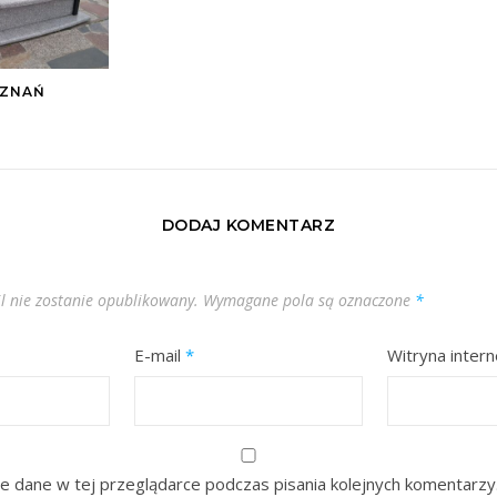
OZNAŃ
DODAJ KOMENTARZ
l nie zostanie opublikowany.
Wymagane pola są oznaczone
*
E-mail
*
Witryna inter
e dane w tej przeglądarce podczas pisania kolejnych komentarzy