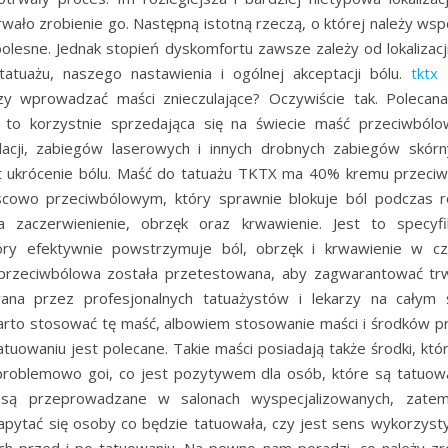
rwało zrobienie go. Następną istotną rzeczą, o której należy wsp
bolesne. Jednak stopień dyskomfortu zawsze zależy od lokalizacji
i tatuażu, naszego nastawienia i ogólnej akceptacji bólu.
tktx
T
czy wprowadzać maści znieczulające? Oczywiście tak. Polecan
 to korzystnie sprzedająca się na świecie maść przeciwbólo
ilacji, zabiegów laserowych i innych drobnych zabiegów skór
 ukrócenie bólu. Maść do tatuażu TKTX ma 40% kremu przeciw
scowo przeciwbólowym, który sprawnie blokuje ból podczas ro
a zaczerwienienie, obrzęk oraz krwawienie. Jest to specyfik
óry efektywnie powstrzymuje ból, obrzęk i krwawienie w cz
 przeciwbólowa została przetestowana, aby zagwarantować trwa
ana przez profesjonalnych tatuażystów i lekarzy na całym ś
arto stosować tę maść, albowiem stosowanie maści i środków 
atuowaniu jest polecane. Takie maści posiadają także środki, któ
zproblemowo goi, co jest pozytywem dla osób, które są tatuow
 są przeprowadzane w salonach wyspecjalizowanych, zate
pytać się osoby co będzie tatuowała, czy jest sens wykorzys