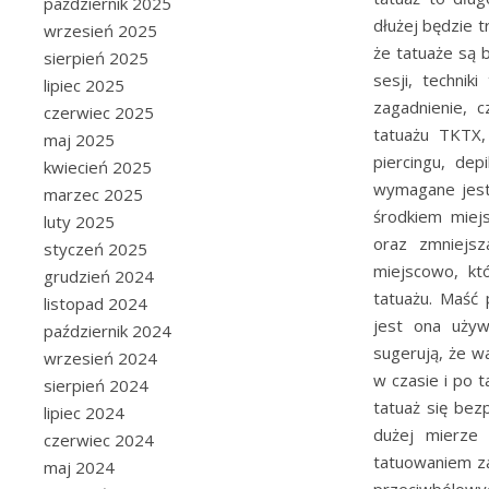
październik 2025
dłużej będzie t
wrzesień 2025
że tatuaże są 
sierpień 2025
sesji, technik
lipiec 2025
zagadnienie, 
czerwiec 2025
tatuażu TKTX,
maj 2025
piercingu, dep
kwiecień 2025
wymagane jest
marzec 2025
środkiem miej
luty 2025
oraz zmniejsz
styczeń 2025
miejscowo, kt
grudzień 2024
tatuażu. Maść
listopad 2024
jest ona używ
październik 2024
sugerują, że w
wrzesień 2024
w czasie i po t
sierpień 2024
tatuaż się be
lipiec 2024
dużej mierze
czerwiec 2024
tatuowaniem za
maj 2024