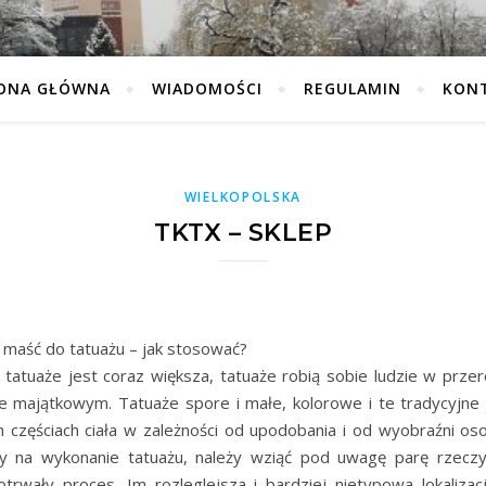
ONA GŁÓWNA
WIADOMOŚCI
REGULAMIN
KON
WIELKOPOLSKA
TKTX – SKLEP
maść do tatuażu – jak stosować?
 tatuaże jest coraz większa, tatuaże robią sobie ludzie w prze
e majątkowym. Tatuaże spore i małe, kolorowe i te tradycyjne
 częściach ciała w zależności od upodobania i od wyobraźni os
y na wykonanie tatuażu, należy wziąć pod uwagę parę rzeczy
otrwały proces. Im rozleglejsza i bardziej nietypowa lokalizac