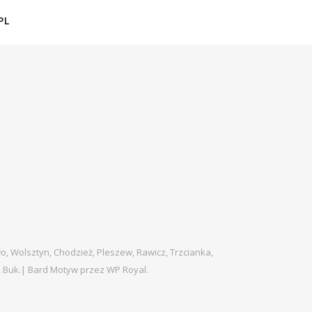
PL
ło, Wolsztyn, Chodzież, Pleszew, Rawicz, Trzcianka,
, Buk.|
Bard Motyw przez
WP Royal
.