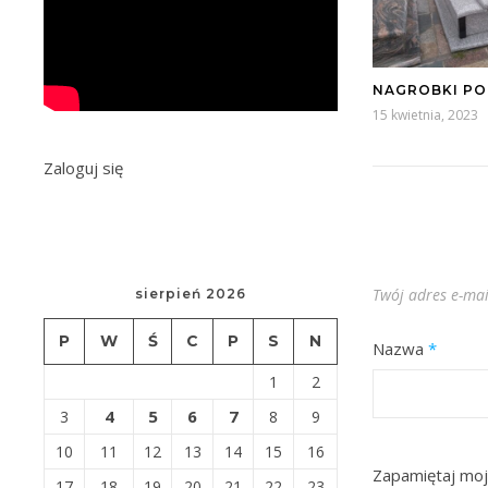
NAGROBKI P
15 kwietnia, 2023
Zaloguj się
Twój adres e-mai
sierpień 2026
P
W
Ś
C
P
S
N
Nazwa
*
1
2
4
5
6
7
3
8
9
10
11
12
13
14
15
16
Zapamiętaj moj
17
18
19
20
21
22
23