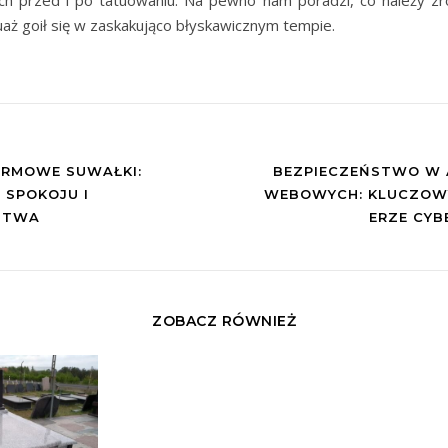
h przed i po tatuowaniu. Na pewno nam poradzi, co należy zro
uaż goił się w zaskakująco błyskawicznym tempie.
ARMOWE SUWAŁKI:
BEZPIECZEŃSTWO W 
 SPOKOJU I
WEBOWYCH: KLUCZOW
STWA
ERZE CYB
ZOBACZ RÓWNIEŻ