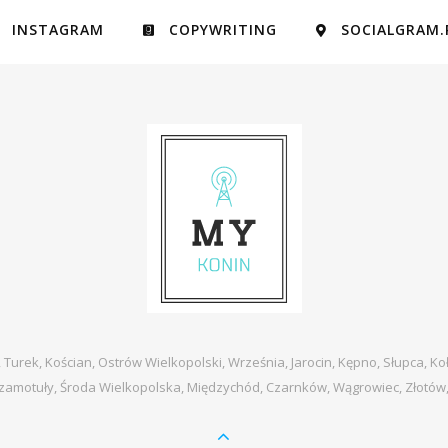
INSTAGRAM
COPYWRITING
SOCIALGRAM.
, Turek, Kościan, Ostrów Wielkopolski, Września, Jarocin, Kępno, Słupca, Ko
zamotuły, Środa Wielkopolska, Międzychód, Czarnków, Wągrowiec, Złotów