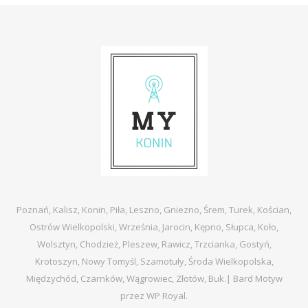
Poznań, Kalisz, Konin, Piła, Leszno, Gniezno, Śrem, Turek, Kościan,
Ostrów Wielkopolski, Września, Jarocin, Kępno, Słupca, Koło,
Wolsztyn, Chodzież, Pleszew, Rawicz, Trzcianka, Gostyń,
Krotoszyn, Nowy Tomyśl, Szamotuły, Środa Wielkopolska,
Międzychód, Czarnków, Wągrowiec, Złotów, Buk.|
Bard Motyw
przez
WP Royal
.