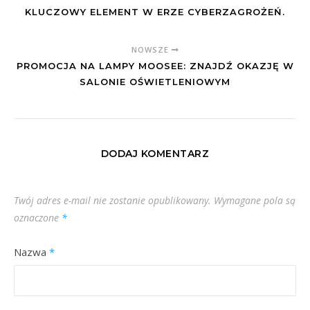
KLUCZOWY ELEMENT W ERZE CYBERZAGROŻEŃ.
NOWSZE
PROMOCJA NA LAMPY MOOSEE: ZNAJDŹ OKAZJĘ W
SALONIE OŚWIETLENIOWYM
DODAJ KOMENTARZ
Twój adres e-mail nie zostanie opublikowany.
Wymagane pola są
oznaczone
*
Nazwa
*