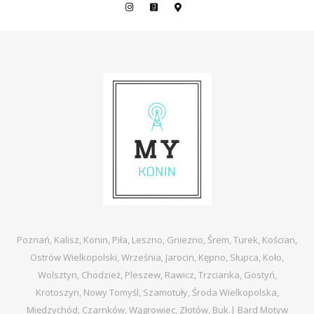
Poznań, Kalisz, Konin, Piła, Leszno, Gniezno, Śrem, Turek, Kościan,
Ostrów Wielkopolski, Września, Jarocin, Kępno, Słupca, Koło,
Wolsztyn, Chodzież, Pleszew, Rawicz, Trzcianka, Gostyń,
Krotoszyn, Nowy Tomyśl, Szamotuły, Środa Wielkopolska,
Międzychód, Czarnków, Wągrowiec, Złotów, Buk.|
Bard Motyw