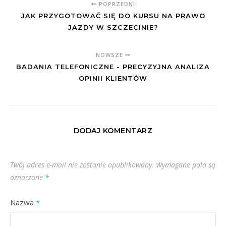
POPRZEDNI
JAK PRZYGOTOWAĆ SIĘ DO KURSU NA PRAWO
JAZDY W SZCZECINIE?
NOWSZE
BADANIA TELEFONICZNE - PRECYZYJNA ANALIZA
OPINII KLIENTÓW
DODAJ KOMENTARZ
Twój adres e-mail nie zostanie opublikowany.
Wymagane pola są
oznaczone
*
Nazwa
*