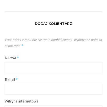
DODAJ KOMENTARZ
Twój adres e-mail nie zostanie opublikowany.
Wymagane pola są
oznaczone
*
Nazwa
*
E-mail
*
Witryna internetowa