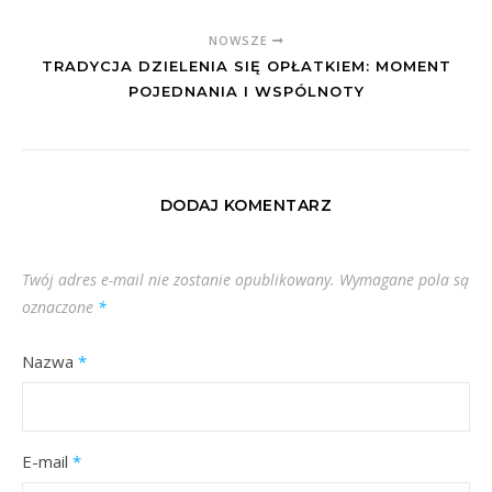
NOWSZE
TRADYCJA DZIELENIA SIĘ OPŁATKIEM: MOMENT
POJEDNANIA I WSPÓLNOTY
DODAJ KOMENTARZ
Twój adres e-mail nie zostanie opublikowany.
Wymagane pola są
oznaczone
*
Nazwa
*
E-mail
*